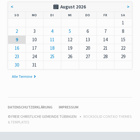
<
August 2026
>
NNTAG
NTAG
ENSTAG
TTWOCH
NNERSTAG
EITAG
MSTAG
SO
MO
DI
MI
DO
FR
SA
1
2
3
4
5
6
7
8
9
10
11
12
13
14
15
16
17
18
19
20
21
22
23
24
25
26
27
28
29
30
31
Alle Termine
NAVIGATION
DATENSCHUTZERKLÄRUNG
IMPRESSUM
ÜBERSPRINGEN
© FREIE CHRISTLICHE GEMEINDE TÜBINGEN
ROCKSOLID CONTAO THEMES
& TEMPLATES