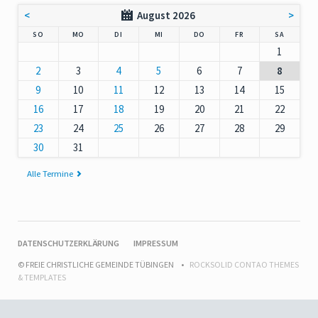
<
August 2026
>
NNTAG
NTAG
ENSTAG
TTWOCH
NNERSTAG
EITAG
MSTAG
SO
MO
DI
MI
DO
FR
SA
1
2
3
4
5
6
7
8
9
10
11
12
13
14
15
16
17
18
19
20
21
22
23
24
25
26
27
28
29
30
31
Alle Termine
NAVIGATION
DATENSCHUTZERKLÄRUNG
IMPRESSUM
ÜBERSPRINGEN
© FREIE CHRISTLICHE GEMEINDE TÜBINGEN
ROCKSOLID CONTAO THEMES
& TEMPLATES