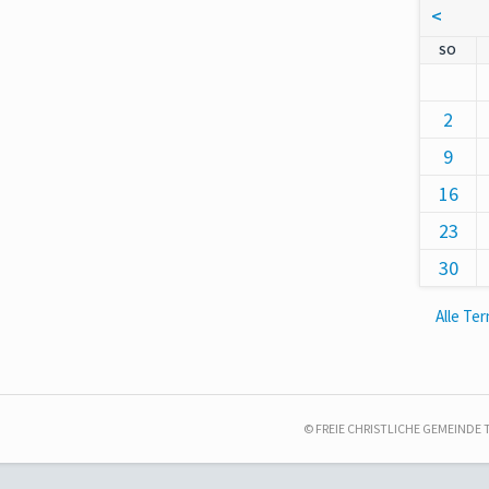
<
NNT
SO
2
9
16
23
30
Alle Te
© FREIE CHRISTLICHE GEMEINDE