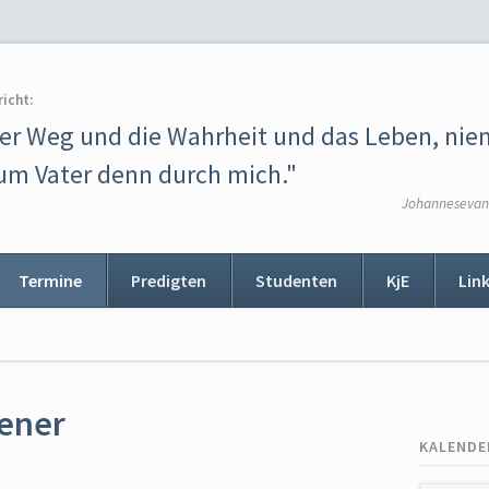
richt:
der Weg und die Wahrheit und das Leben, ni
m Vater denn durch mich."
Johannesevang
Termine
Predigten
Studenten
KjE
Lin
ion
ingen
sener
KALENDE