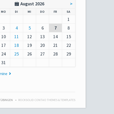
August 2026
>
AG
NTAG
ENSTAG
TTWOCH
NNERSTAG
EITAG
MSTAG
MO
DI
MI
DO
FR
SA
1
3
4
5
6
7
8
10
11
12
13
14
15
17
18
19
20
21
22
24
25
26
27
28
29
31
rmine
 TÜBINGEN
ROCKSOLID CONTAO THEMES & TEMPLATES