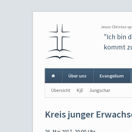
Jesus Christus sp
"Ich bin 
kommt zu
Über uns
Evangelium
Navigation
Übersicht
KjE
Jungschar
Navigat
überspringen
überspr
Kreis junger Erwach
26. Mai 2017, 20:00 Uhr