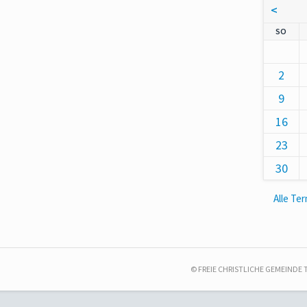
<
NNT
SO
2
9
16
23
30
Alle Te
© FREIE CHRISTLICHE GEMEINDE