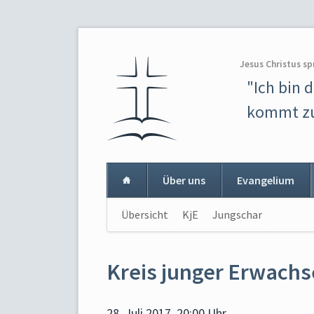
Jesus Christus sp
"Ich bin 
kommt zu
Über uns
Evangelium
Navigation
Übersicht
KjE
Jungschar
Navigat
überspringen
überspr
Kreis junger Erwach
28. Juli 2017, 20:00 Uhr