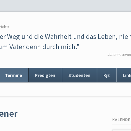
richt:
der Weg und die Wahrheit und das Leben, ni
m Vater denn durch mich."
Johannesevang
Termine
Predigten
Studenten
KjE
Lin
ion
ingen
sener
KALENDE