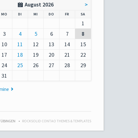
August 2026
>
AG
NTAG
ENSTAG
TTWOCH
NNERSTAG
EITAG
MSTAG
MO
DI
MI
DO
FR
SA
1
3
4
5
6
7
8
10
11
12
13
14
15
17
18
19
20
21
22
24
25
26
27
28
29
31
rmine
 TÜBINGEN
ROCKSOLID CONTAO THEMES & TEMPLATES