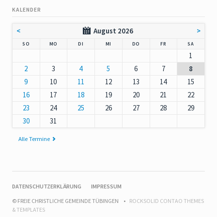
KALENDER
<
August 2026
>
NNTAG
NTAG
ENSTAG
TTWOCH
NNERSTAG
EITAG
MSTAG
SO
MO
DI
MI
DO
FR
SA
1
2
3
4
5
6
7
8
9
10
11
12
13
14
15
16
17
18
19
20
21
22
23
24
25
26
27
28
29
30
31
Alle Termine
NAVIGATION
DATENSCHUTZERKLÄRUNG
IMPRESSUM
ÜBERSPRINGEN
© FREIE CHRISTLICHE GEMEINDE TÜBINGEN
ROCKSOLID CONTAO THEMES
& TEMPLATES