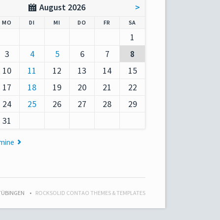
August 2026
>
AG
NTAG
ENSTAG
TTWOCH
NNERSTAG
EITAG
MSTAG
MO
DI
MI
DO
FR
SA
1
3
4
5
6
7
8
10
11
12
13
14
15
17
18
19
20
21
22
24
25
26
27
28
29
31
rmine
 TÜBINGEN
ROCKSOLID CONTAO THEMES & TEMPLATES