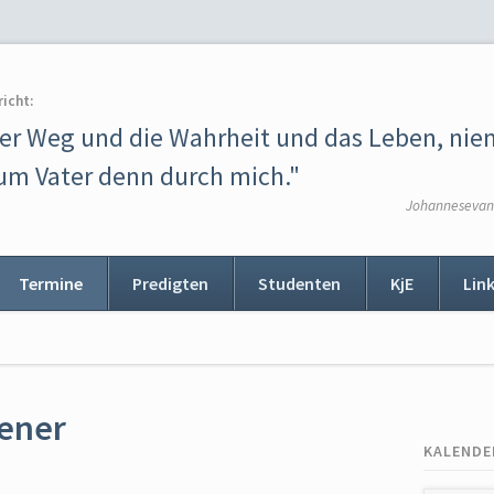
richt:
der Weg und die Wahrheit und das Leben, ni
m Vater denn durch mich."
Johannesevang
Termine
Predigten
Studenten
KjE
Lin
ion
ingen
sener
KALENDE