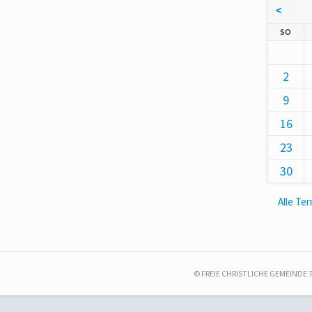
<
NNT
SO
2
9
16
23
30
Alle Te
© FREIE CHRISTLICHE GEMEINDE