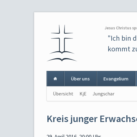
Jesus Christus sp
"Ich bin 
kommt zu
Über uns
Evangelium
Navigation
Übersicht
KjE
Jungschar
Navigat
überspringen
überspr
Kreis junger Erwach
29. April 2016, 20:00 Uhr