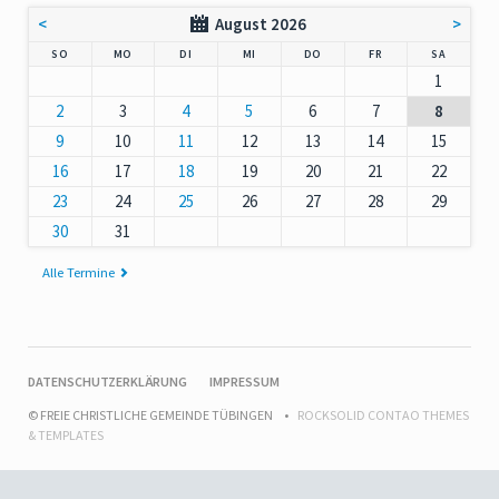
<
August 2026
>
NNTAG
NTAG
ENSTAG
TTWOCH
NNERSTAG
EITAG
MSTAG
SO
MO
DI
MI
DO
FR
SA
1
2
3
4
5
6
7
8
9
10
11
12
13
14
15
16
17
18
19
20
21
22
23
24
25
26
27
28
29
30
31
Alle Termine
NAVIGATION
DATENSCHUTZERKLÄRUNG
IMPRESSUM
ÜBERSPRINGEN
© FREIE CHRISTLICHE GEMEINDE TÜBINGEN
ROCKSOLID CONTAO THEMES
& TEMPLATES