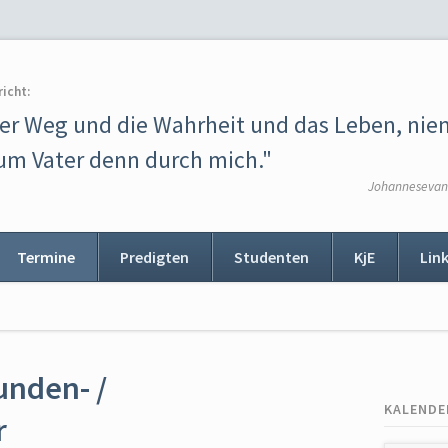
richt:
der Weg und die Wahrheit und das Leben, ni
m Vater denn durch mich."
Johannesevang
Termine
Predigten
Studenten
KjE
Lin
ion
ingen
unden- /
KALENDE
r