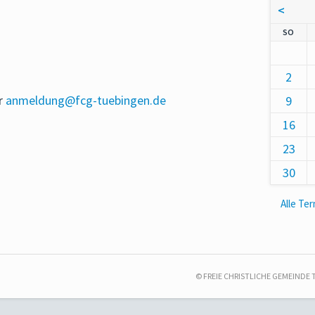
<
NNT
SO
2
er
anmeldung@fcg-tuebingen.de
9
16
23
30
Alle Te
© FREIE CHRISTLICHE GEMEINDE