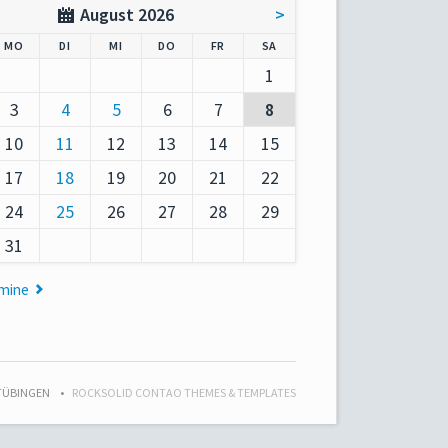
August 2026
>
AG
NTAG
ENSTAG
TTWOCH
NNERSTAG
EITAG
MSTAG
MO
DI
MI
DO
FR
SA
1
3
4
5
6
7
8
10
11
12
13
14
15
17
18
19
20
21
22
24
25
26
27
28
29
31
rmine
 TÜBINGEN
ROCKSOLID CONTAO THEMES & TEMPLATES