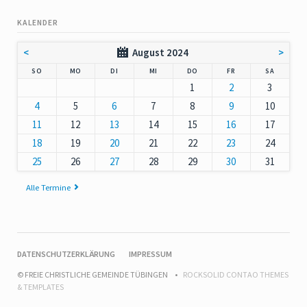
KALENDER
<
August 2024
>
NNTAG
NTAG
ENSTAG
TTWOCH
NNERSTAG
EITAG
MSTAG
SO
MO
DI
MI
DO
FR
SA
1
2
3
4
5
6
7
8
9
10
11
12
13
14
15
16
17
18
19
20
21
22
23
24
25
26
27
28
29
30
31
Alle Termine
NAVIGATION
DATENSCHUTZERKLÄRUNG
IMPRESSUM
ÜBERSPRINGEN
© FREIE CHRISTLICHE GEMEINDE TÜBINGEN
ROCKSOLID CONTAO THEMES
& TEMPLATES