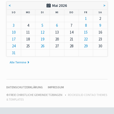
<
Mai 2026
>
NNTAG
NTAG
ENSTAG
TTWOCH
NNERSTAG
EITAG
MSTAG
SO
MO
DI
MI
DO
FR
SA
1
2
3
4
5
6
7
8
9
10
11
12
13
14
15
16
17
18
19
20
21
22
23
24
25
26
27
28
29
30
31
Alle Termine
NAVIGATION
DATENSCHUTZERKLÄRUNG
IMPRESSUM
ÜBERSPRINGEN
© FREIE CHRISTLICHE GEMEINDE TÜBINGEN
ROCKSOLID CONTAO THEMES
& TEMPLATES