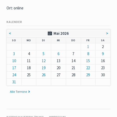
Ort: online
KALENDER
<
Mai 2026
>
NNTAG
NTAG
ENSTAG
TTWOCH
NNERSTAG
EITAG
MSTAG
SO
MO
DI
MI
DO
FR
SA
1
2
3
4
5
6
7
8
9
10
11
12
13
14
15
16
17
18
19
20
21
22
23
24
25
26
27
28
29
30
31
Alle Termine
NAVIGATION