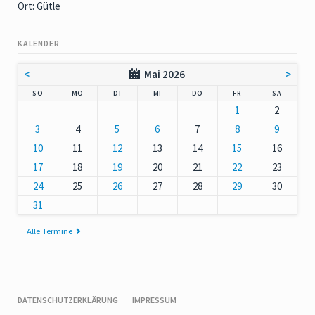
Ort: Gütle
KALENDER
<
Mai 2026
>
NNTAG
NTAG
ENSTAG
TTWOCH
NNERSTAG
EITAG
MSTAG
SO
MO
DI
MI
DO
FR
SA
1
2
3
4
5
6
7
8
9
10
11
12
13
14
15
16
17
18
19
20
21
22
23
24
25
26
27
28
29
30
31
Alle Termine
NAVIGATION
DATENSCHUTZERKLÄRUNG
IMPRESSUM
ÜBERSPRINGEN